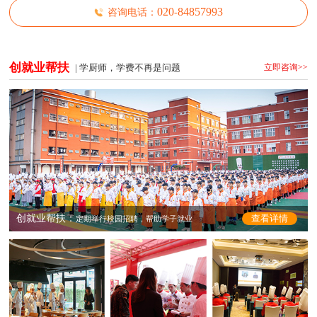
0
2
0
8
4
8
5
7
9
9
3
咨询电话：
-
创就业帮扶
| 学厨师，学费不再是问题
立即咨询>>
创就业帮扶：
查看详情
定期举行校园招聘，帮助学子就业