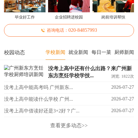
毕业好工作
企业招聘进校园
岗前培训帮扶
0
2
0
8
4
8
5
7
9
9
3
咨询电话：
-
校园动态
学校新闻
就业新闻
每日一菜
厨师新闻
没考上高中还有什么出路？来广州新
东方烹饪学校学技...
浏览: 1822次
2026-07-27
2026-07-27
没考上高中能高考吗 广州新东...
2026-07-27
没考上高中能读什么学校 广州...
2026-07-27
没考上高中借读好还是3+2好？广...
查看更多动态>>