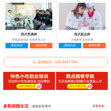
西式烹调师
西式面点师
带薪定岗培训 培养管理人才
小班教学 定向培养
课程内容
咨询学费
课程内容
咨询学费
0
2
0
8
4
8
5
7
9
9
3
咨询电话：
-
多彩校园生活
| 成就多彩青年
查看更多>>